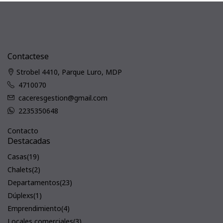
Contactese
Strobel 4410, Parque Luro, MDP
4710070
caceresgestion@gmail.com
2235350648
Contacto
Destacadas
Casas
(19)
Chalets
(2)
Departamentos
(23)
Dúplexs
(1)
Emprendimiento
(4)
Locales comerciales
(3)