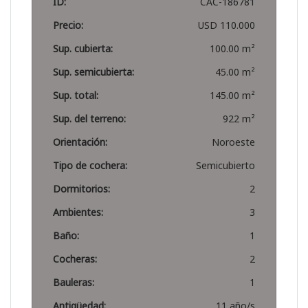
ID:
CAC-186781
Precio:
USD 110.000
Sup. cubierta:
100.00 m²
Sup. semicubierta:
45.00 m²
Sup. total:
145.00 m²
Sup. del terreno:
922 m²
Orientación:
Noroeste
Tipo de cochera:
Semicubierto
Dormitorios:
2
Ambientes:
3
Baño:
1
Cocheras:
2
Bauleras:
1
Antigüedad:
11 año/s