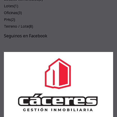
Lotes
(1)
Oficinas
(3)
PHs
(2)
Terreno / Lote
(8)
Seguinos en Facebook