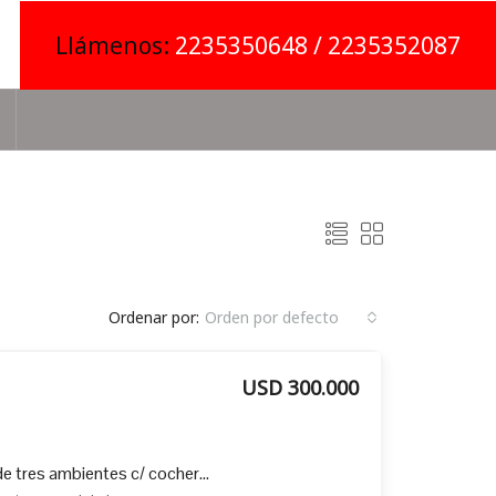
Llámenos:
2235350648 / 2235352087
Ordenar por:
Orden por defecto
USD 300.000
Departamento en venta de tres ambientes c/ cochera doble en Plaza Mitre