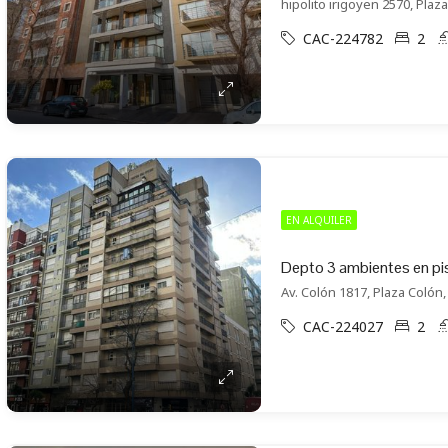
hipolito irigoyen 2570, Plaza
CAC-224782
2
EN ALQUILER
Depto 3 ambientes en pis
Av. Colón 1817, Plaza Colón,
CAC-224027
2