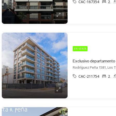
CAC-167354
2
EN VENTA
Rodríguez Peña 1581, Los T
CAC-211754
2