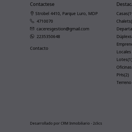
Contactese
Destac
Strobel 4410, Parque Luro, MDP
Casas
(1
4710070
Chalets
caceresgestion@gmail.com
Depart
2235350648
Dúplexs
Empren
Contacto
Locales
Lotes
(1
Oficinas
PHs
(2)
Terreno
Desarrollado por
CRM Inmobiliario - 2clics