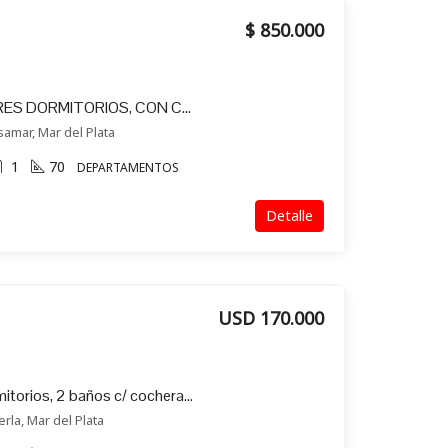
$ 850.000
DEPARTAMENTO DE TRES DORMITORIOS, CON COCHERA, RECICLADO EN ALQUILER
samar, Mar del Plata
1
70
DEPARTAMENTOS
Detalle
USD 170.000
Depto en venta de 2 dormitorios, 2 baños c/ cochera y baulera en La Perla
rla, Mar del Plata