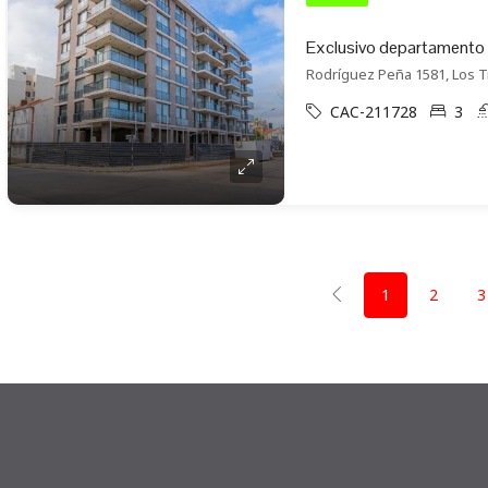
Rodríguez Peña 1581, Los T
CAC-211728
3
1
2
3