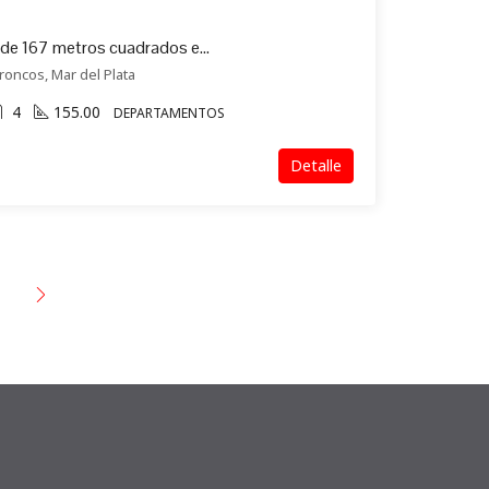
Exclusivo departamento de 167 metros cuadrados en venta en Los Troncos (105)
roncos, Mar del Plata
4
155.00
DEPARTAMENTOS
Detalle