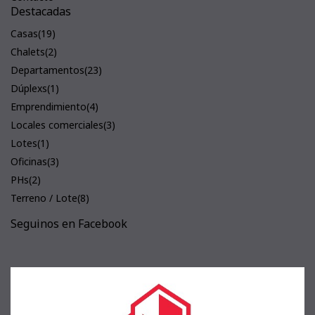
Destacadas
Casas
(19)
Chalets
(2)
Departamentos
(23)
Dúplexs
(1)
Emprendimiento
(4)
Locales comerciales
(3)
Lotes
(1)
Oficinas
(3)
PHs
(2)
Terreno / Lote
(8)
Seguinos en Facebook