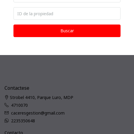
Buscar
Contactese
Strobel 4410, Parque Luro, MDP
4710070
caceresgestion@gmail.com
2235350648
Contacto