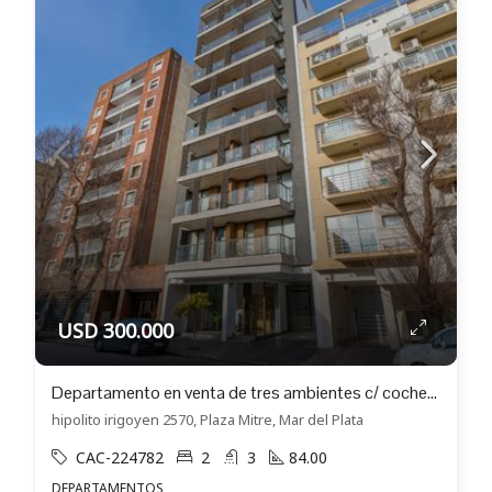
USD 300.000
Departamento en venta de tres ambientes c/ cochera doble en Plaza Mitre
hipolito irigoyen 2570, Plaza Mitre, Mar del Plata
CAC-224782
2
3
84.00
DEPARTAMENTOS